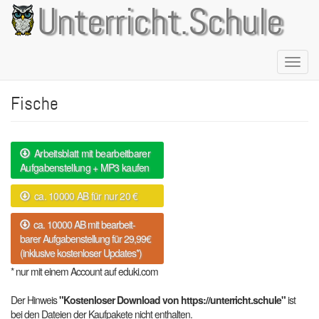
Direkt
Unterricht.Schule
zum
Inhalt
Naviga
aktivie
Fische
Arbeitsblatt mit bearbeitbarer
Aufgabenstellung + MP3 kaufen
ca. 10000 AB für nur 20 €
ca. 10000 AB mit bearbeit-
barer Aufgabenstellung für 29,99€
(inklusive kostenloser Updates*)
* nur mit einem Account auf eduki.com
Der Hinweis
"Kostenloser Download von https://unterricht.schule"
ist
bei den Dateien der Kaufpakete nicht enthalten.