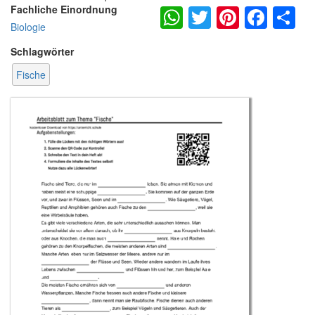
WhatsApp
Twitter
Pintere
Fac
S
Fachliche Einordnung
Biologie
Schlagwörter
Fische