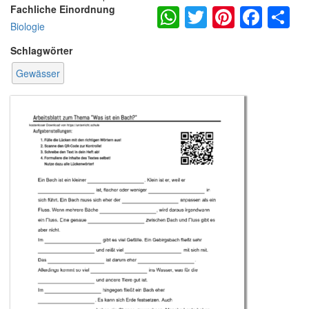
WhatsApp
Twitter
Pintere
Fac
S
Fachliche Einordnung
Biologie
Schlagwörter
Gewässer