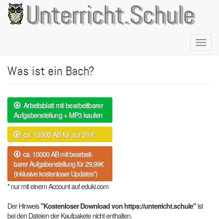
Direkt
Unterricht.Schule
zum
Inhalt
Naviga
aktivie
Was ist ein Bach?
Arbeitsblatt mit bearbeitbarer
Aufgabenstellung + MP3 kaufen
ca. 10000 AB für nur 20 €
ca. 10000 AB mit bearbeit-
barer Aufgabenstellung für 29,99€
(inklusive kostenloser Updates*)
* nur mit einem Account auf eduki.com
Der Hinweis
"Kostenloser Download von https://unterricht.schule"
ist
bei den Dateien der Kaufpakete nicht enthalten.