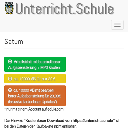
Direkt
Unterricht.Schule
zum
Inhalt
Naviga
aktivie
Saturn
Arbeitsblatt mit bearbeitbarer
Aufgabenstellung + MP3 kaufen
ca. 10000 AB für nur 20 €
ca. 10000 AB mit bearbeit-
barer Aufgabenstellung für 29,99€
(inklusive kostenloser Updates*)
* nur mit einem Account auf eduki.com
Der Hinweis
"Kostenloser Download von https://unterricht.schule"
ist
bei den Dateien der Kaufpakete nicht enthalten.