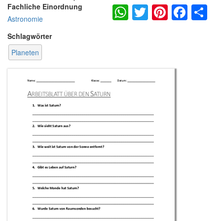
WhatsApp
Twitter
Pintere
Fac
S
Fachliche Einordnung
Astronomie
Schlagwörter
Planeten