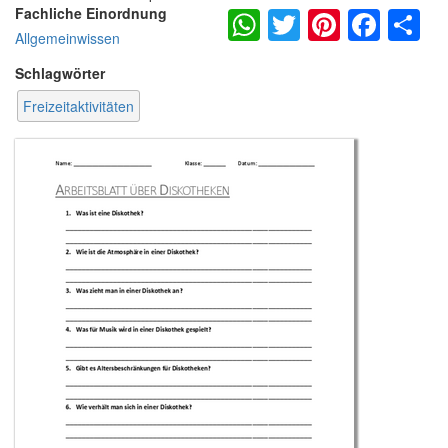
WhatsApp
Twitter
Pintere
Fac
S
Fachliche Einordnung
Allgemeinwissen
Schlagwörter
Freizeitaktivitäten