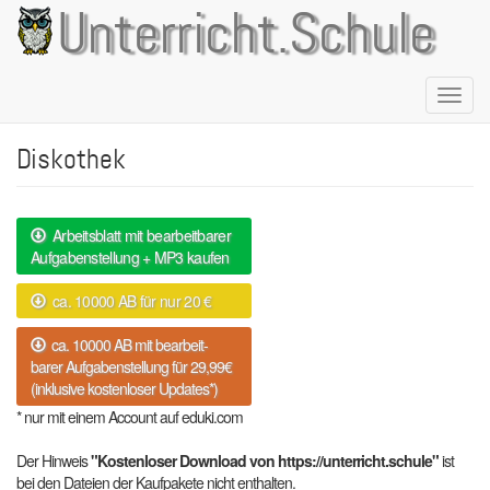
Direkt
Unterricht.Schule
zum
Inhalt
Naviga
aktivie
Diskothek
Arbeitsblatt mit bearbeitbarer
Aufgabenstellung + MP3 kaufen
ca. 10000 AB für nur 20 €
ca. 10000 AB mit bearbeit-
barer Aufgabenstellung für 29,99€
(inklusive kostenloser Updates*)
* nur mit einem Account auf eduki.com
Der Hinweis
"Kostenloser Download von https://unterricht.schule"
ist
bei den Dateien der Kaufpakete nicht enthalten.