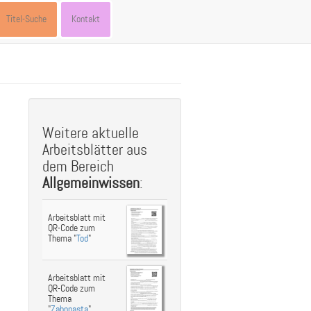
Titel-Suche
Kontakt
st
ebook
hare
Weitere aktuelle
Arbeitsblätter aus
dem Bereich
Allgemeinwissen
:
Arbeitsblatt mit
QR-Code zum
Thema "
Tod
"
Arbeitsblatt mit
QR-Code zum
Thema
"
Zahnpasta
"