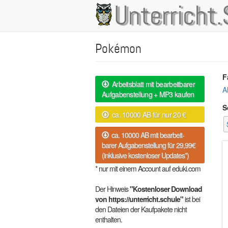
Direkt
Unterricht.
Main
zum
Inhalt
navigation
Pokémon
F
Arbeitsblatt mit bearbeitbarer
A
Aufgabenstellung + MP3 kaufen
S
ca. 10000 AB für nur 20 €
ca. 10000 AB mit bearbeit-
barer Aufgabenstellung für 29,99€
(inklusive kostenloser Updates*)
* nur mit einem Account auf eduki.com
Der Hinweis
"Kostenloser Download
von https://unterricht.schule"
ist bei
den Dateien der Kaufpakete nicht
enthalten.