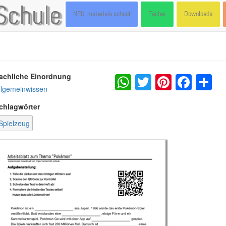
Schule
NEU: materials.school
Fächer
Downloads
WhatsApp
Twitter
Pintere
Fac
S
achliche Einordnung
llgemeinwissen
chlagwörter
Spielzeug