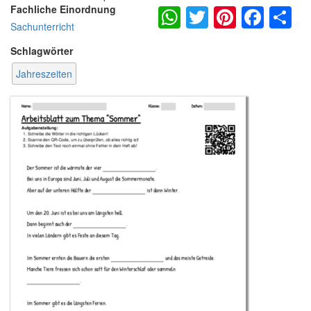
WhatsApp
Twitter
Pintere
Fac
S
Fachliche Einordnung
Sachunterricht
Schlagwörter
Jahreszeiten