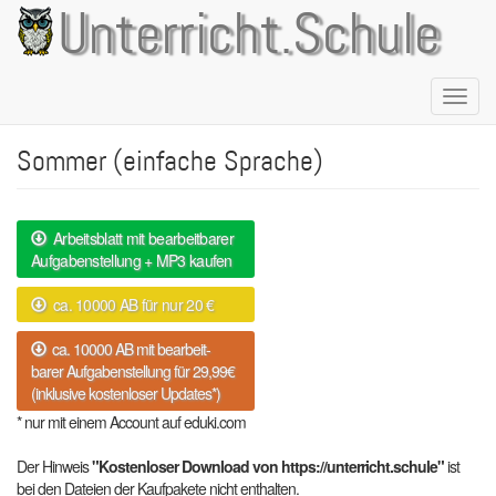
Direkt
Unterricht.Schule
zum
Inhalt
Naviga
aktivie
Sommer (einfache Sprache)
Arbeitsblatt mit bearbeitbarer
Aufgabenstellung + MP3 kaufen
ca. 10000 AB für nur 20 €
ca. 10000 AB mit bearbeit-
barer Aufgabenstellung für 29,99€
(inklusive kostenloser Updates*)
* nur mit einem Account auf eduki.com
Der Hinweis
"Kostenloser Download von https://unterricht.schule"
ist
bei den Dateien der Kaufpakete nicht enthalten.