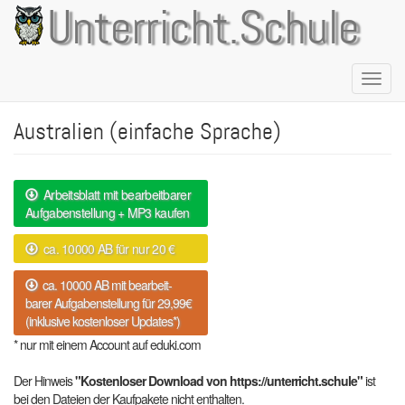
Direkt
Unterricht.Schule
zum
Inhalt
Naviga
aktivie
Australien (einfache Sprache)
Arbeitsblatt mit bearbeitbarer
Aufgabenstellung + MP3 kaufen
ca. 10000 AB für nur 20 €
ca. 10000 AB mit bearbeit-
barer Aufgabenstellung für 29,99€
(inklusive kostenloser Updates*)
* nur mit einem Account auf eduki.com
Der Hinweis
"Kostenloser Download von https://unterricht.schule"
ist
bei den Dateien der Kaufpakete nicht enthalten.