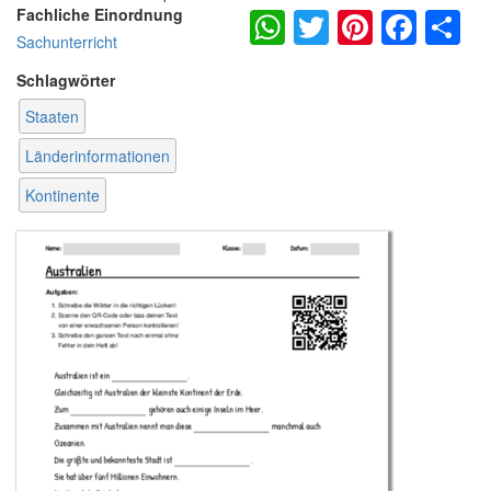
WhatsApp
Twitter
Pintere
Fac
S
Fachliche Einordnung
Sachunterricht
Schlagwörter
Staaten
Länderinformationen
Kontinente