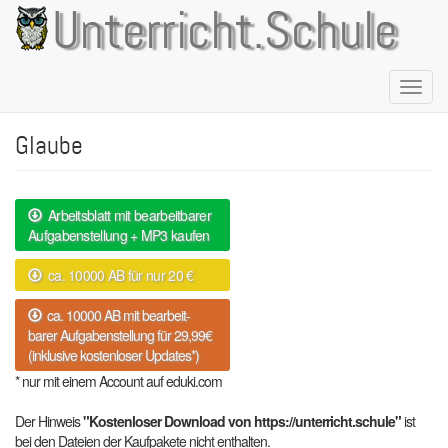
Direkt
Unterricht.Schule
zum
Inhalt
Naviga
aktivie
Glaube
Arbeitsblatt mit bearbeitbarer
Aufgabenstellung + MP3 kaufen
ca. 10000 AB für nur 20 €
ca. 10000 AB mit bearbeit-
barer Aufgabenstellung für 29,99€
(inklusive kostenloser Updates*)
* nur mit einem Account auf eduki.com
Der Hinweis
"Kostenloser Download von https://unterricht.schule"
ist
bei den Dateien der Kaufpakete nicht enthalten.