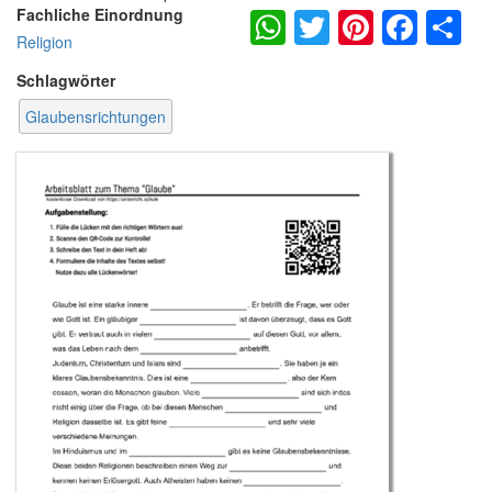
WhatsApp
Twitter
Pintere
Fac
S
Fachliche Einordnung
Religion
Schlagwörter
Glaubensrichtungen