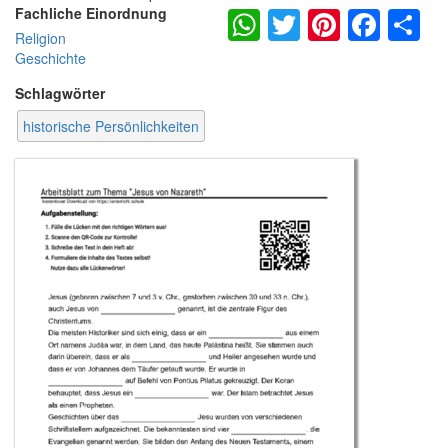
WhatsApp
Twitter
Pintere
Fac
S
Fachliche Einordnung
Religion
Geschichte
Schlagwörter
historische Persönlichkeiten