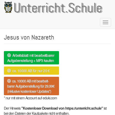
Direkt
Unterricht.Schule
zum
Inhalt
Naviga
aktivie
Jesus von Nazareth
Arbeitsblatt mit bearbeitbarer
Aufgabenstellung + MP3 kaufen
ca. 10000 AB für nur 20 €
ca. 10000 AB mit bearbeit-
barer Aufgabenstellung für 29,99€
(inklusive kostenloser Updates*)
* nur mit einem Account auf eduki.com
Der Hinweis
"Kostenloser Download von https://unterricht.schule"
ist
bei den Dateien der Kaufpakete nicht enthalten.