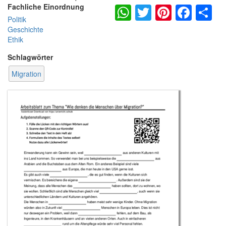
WhatsApp
Twitter
Pintere
Fac
S
Fachliche Einordnung
Politik
Geschichte
Ethik
Schlagwörter
Migration