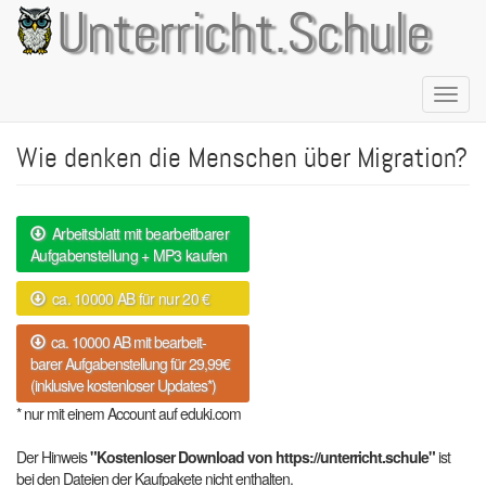
Direkt
Unterricht.Schule
zum
Inhalt
Naviga
aktivie
Wie denken die Menschen über Migration?
Arbeitsblatt mit bearbeitbarer
Aufgabenstellung + MP3 kaufen
ca. 10000 AB für nur 20 €
ca. 10000 AB mit bearbeit-
barer Aufgabenstellung für 29,99€
(inklusive kostenloser Updates*)
* nur mit einem Account auf eduki.com
Der Hinweis
"Kostenloser Download von https://unterricht.schule"
ist
bei den Dateien der Kaufpakete nicht enthalten.