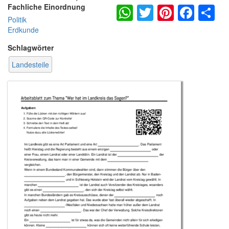
WhatsApp
Twitter
Pintere
Fac
S
Fachliche Einordnung
Politik
Erdkunde
Schlagwörter
Landesteile