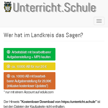
Direkt
Unterricht.Schule
zum
Inhalt
Naviga
aktivie
Wer hat im Landkreis das Sagen?
Arbeitsblatt mit bearbeitbarer
Aufgabenstellung + MP3 kaufen
ca. 10000 AB für nur 20 €
ca. 10000 AB mit bearbeit-
barer Aufgabenstellung für 29,99€
(inklusive kostenloser Updates*)
* nur mit einem Account auf eduki.com
Der Hinweis
"Kostenloser Download von https://unterricht.schule"
ist
bei den Dateien der Kaufpakete nicht enthalten.