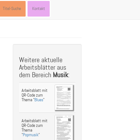
Titel-Suche
Kontakt
st
ebook
hare
Weitere aktuelle
Arbeitsblätter aus
dem Bereich
Musik
:
Arbeitsblatt mit
QR-Code zum
Thema "
Blues
"
Arbeitsblatt mit
QR-Code zum
Thema
"
Popmusik
"