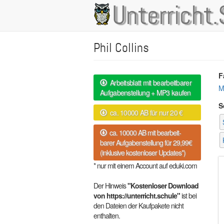
Direkt
Unterricht.
Main
zum
Inhalt
navigation
Phil Collins
F
Arbeitsblatt mit bearbeitbarer
M
Aufgabenstellung + MP3 kaufen
S
ca. 10000 AB für nur 20 €
ca. 10000 AB mit bearbeit-
barer Aufgabenstellung für 29,99€
(inklusive kostenloser Updates*)
* nur mit einem Account auf eduki.com
Der Hinweis
"Kostenloser Download
von https://unterricht.schule"
ist bei
den Dateien der Kaufpakete nicht
enthalten.