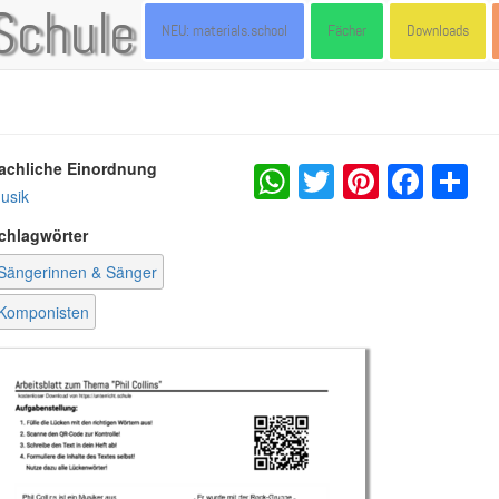
Schule
NEU: materials.school
Fächer
Downloads
WhatsApp
Twitter
Pintere
Fac
S
achliche Einordnung
usik
chlagwörter
Sängerinnen & Sänger
Komponisten