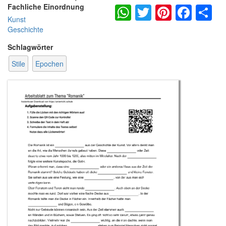
WhatsApp
Twitter
Pintere
Fac
S
Fachliche Einordnung
Kunst
Geschichte
Schlagwörter
Stile
Epochen