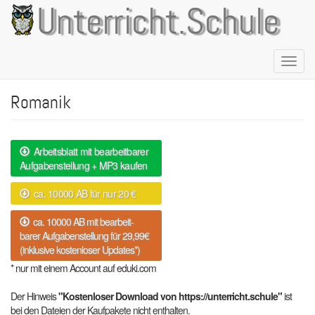
Direkt
Unterricht.Schule
zum
Inhalt
Naviga
aktivie
Romanik
Arbeitsblatt mit bearbeitbarer
Aufgabenstellung + MP3 kaufen
ca. 10000 AB für nur 20 €
ca. 10000 AB mit bearbeit-
barer Aufgabenstellung für 29,99€
(inklusive kostenloser Updates*)
* nur mit einem Account auf eduki.com
Der Hinweis
"Kostenloser Download von https://unterricht.schule"
ist
bei den Dateien der Kaufpakete nicht enthalten.