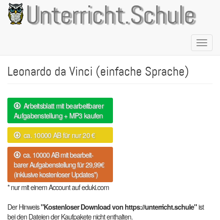
Direkt
Unterricht.Schule
zum
Inhalt
Naviga
aktivie
Leonardo da Vinci (einfache Sprache)
Arbeitsblatt mit bearbeitbarer
Aufgabenstellung + MP3 kaufen
ca. 10000 AB für nur 20 €
ca. 10000 AB mit bearbeit-
barer Aufgabenstellung für 29,99€
(inklusive kostenloser Updates*)
* nur mit einem Account auf eduki.com
Der Hinweis
"Kostenloser Download von https://unterricht.schule"
ist
bei den Dateien der Kaufpakete nicht enthalten.