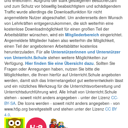
und erleichtern. Aufgrund der stark gestiegenen Besucherzahl
und zum Schutz vor böswillig beabsichtigtem und schädigendem
Traffic wurde allerdings die Downloadfunktion für nicht
angemeldete Nutzer abgeschaltet. Um andererseits dem Wunsch
von Lehrkräften entgegenzukommen, die sich weiterhin eine
kostenlose Downloadmöglichkeit für einen großen Teil der
Arbeitsblätter wünschen, wird ein
Mitgliederbereich
eingerichtet.
Angemeldete Mitglieder haben also weiterhin die Möglichkeit,
einen Teil der angebotenen Arbeitsblätter kostenlos
herunterzuladen. Für alle
Unterstützerinnen und Unterstützer
von Unterricht.Schule
stehen weitere Möglichkeiten zur
Verfügung.
Hier finden Sie eine Übersicht dazu
. Sollten Sie
Fragen oder Anregungen haben, nutzen Sie bitte die
Möglichkeiten, die Ihnen hierfür auf Unterricht.Schule angeboten
werden, damit sich das Internetangebot gut weiterentwickeln lässt
und ein nützliches Werkzeug für die Unterrichtsvorbereitung und
Unterrichtsdurchführung wird. Alle Inhalt von Unterricht.Schule
stehen - soweit nicht anders angegeben - unter der Lizenz
CC-
BY-SA
. Die Icons werden - soweit nicht anders angegeben - von
www.h5p.org bereitgestellt und stehen unter der Lizenz
CC BY
4.0
.