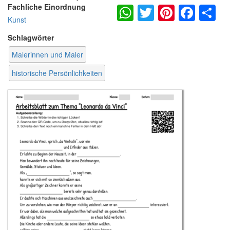
WhatsApp
Twitter
Pintere
Fac
S
Fachliche Einordnung
Kunst
Schlagwörter
Malerinnen und Maler
historische Persönlichkeiten