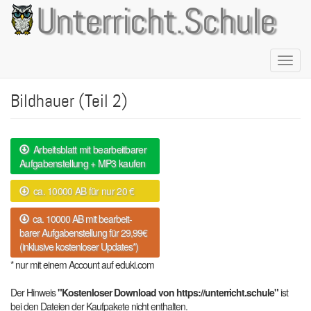
Direkt
Unterricht.Schule
zum
Inhalt
Naviga
aktivie
Bildhauer (Teil 2)
Arbeitsblatt mit bearbeitbarer
Aufgabenstellung + MP3 kaufen
ca. 10000 AB für nur 20 €
ca. 10000 AB mit bearbeit-
barer Aufgabenstellung für 29,99€
(inklusive kostenloser Updates*)
* nur mit einem Account auf eduki.com
Der Hinweis
"Kostenloser Download von https://unterricht.schule"
ist
bei den Dateien der Kaufpakete nicht enthalten.