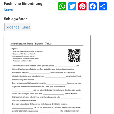
WhatsApp
Twitter
Pintere
Fac
S
Fachliche Einordnung
Kunst
Schlagwörter
bildende Kunst