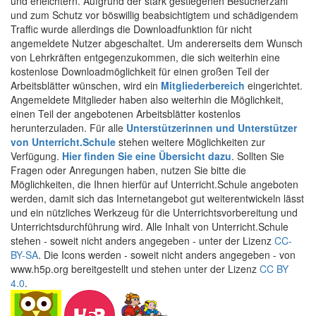
und erleichtern. Aufgrund der stark gestiegenen Besucherzahl
und zum Schutz vor böswillig beabsichtigtem und schädigendem
Traffic wurde allerdings die Downloadfunktion für nicht
angemeldete Nutzer abgeschaltet. Um andererseits dem Wunsch
von Lehrkräften entgegenzukommen, die sich weiterhin eine
kostenlose Downloadmöglichkeit für einen großen Teil der
Arbeitsblätter wünschen, wird ein
Mitgliederbereich
eingerichtet.
Angemeldete Mitglieder haben also weiterhin die Möglichkeit,
einen Teil der angebotenen Arbeitsblätter kostenlos
herunterzuladen. Für alle
Unterstützerinnen und Unterstützer
von Unterricht.Schule
stehen weitere Möglichkeiten zur
Verfügung.
Hier finden Sie eine Übersicht dazu
. Sollten Sie
Fragen oder Anregungen haben, nutzen Sie bitte die
Möglichkeiten, die Ihnen hierfür auf Unterricht.Schule angeboten
werden, damit sich das Internetangebot gut weiterentwickeln lässt
und ein nützliches Werkzeug für die Unterrichtsvorbereitung und
Unterrichtsdurchführung wird. Alle Inhalt von Unterricht.Schule
stehen - soweit nicht anders angegeben - unter der Lizenz
CC-
BY-SA
. Die Icons werden - soweit nicht anders angegeben - von
www.h5p.org bereitgestellt und stehen unter der Lizenz
CC BY
4.0
.