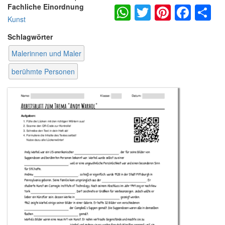
WhatsApp
Twitter
Pintere
Fac
S
Fachliche Einordnung
Kunst
Schlagwörter
Malerinnen und Maler
berühmte Personen