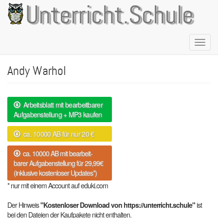
Direkt
Unterricht.Schule
zum
Inhalt
Naviga
aktivie
Andy Warhol
Arbeitsblatt mit bearbeitbarer
Aufgabenstellung + MP3 kaufen
ca. 10000 AB für nur 20 €
ca. 10000 AB mit bearbeit-
barer Aufgabenstellung für 29,99€
(inklusive kostenloser Updates*)
* nur mit einem Account auf eduki.com
Der Hinweis
"Kostenloser Download von https://unterricht.schule"
ist
bei den Dateien der Kaufpakete nicht enthalten.