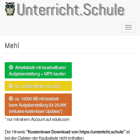
Direkt
Unterricht.Schule
zum
Inhalt
Naviga
aktivie
Mehl
Arbeitsblatt mit bearbeitbarer
Aufgabenstellung + MP3 kaufen
ca. 10000 AB für nur 20 €
ca. 10000 AB mit bearbeit-
barer Aufgabenstellung für 29,99€
(inklusive kostenloser Updates*)
* nur mit einem Account auf eduki.com
Der Hinweis
"Kostenloser Download von https://unterricht.schule"
ist
bei den Dateien der Kaufpakete nicht enthalten.