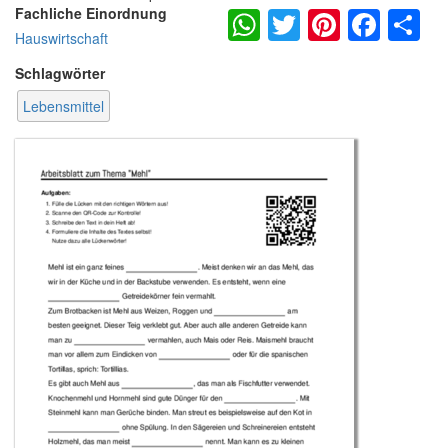
WhatsApp
Twitter
Pintere
Fac
S
Fachliche Einordnung
Hauswirtschaft
Schlagwörter
Lebensmittel