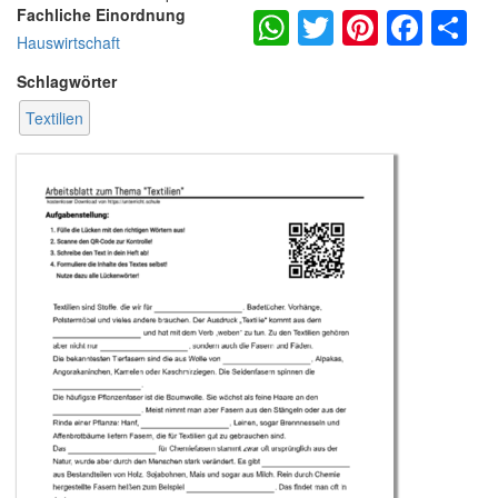
WhatsApp
Twitter
Pintere
Fac
S
Fachliche Einordnung
Hauswirtschaft
Schlagwörter
Textilien