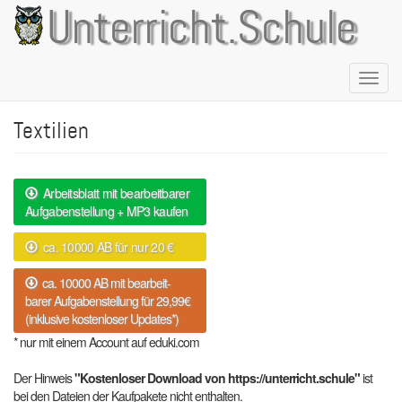
Direkt
Unterricht.Schule
zum
Inhalt
Naviga
aktivie
Textilien
Arbeitsblatt mit bearbeitbarer
Aufgabenstellung + MP3 kaufen
ca. 10000 AB für nur 20 €
ca. 10000 AB mit bearbeit-
barer Aufgabenstellung für 29,99€
(inklusive kostenloser Updates*)
* nur mit einem Account auf eduki.com
Der Hinweis
"Kostenloser Download von https://unterricht.schule"
ist
bei den Dateien der Kaufpakete nicht enthalten.