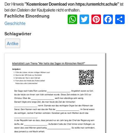
Der Hinweis
"Kostenloser Download von https://unterricht.schule"
ist
bei den Dateien der Kaufpakete nicht enthalten.
WhatsApp
Twitter
Pintere
Fac
S
Fachliche Einordnung
Geschichte
Schlagwörter
Antike