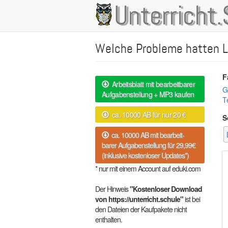
Direkt
Unterricht.
Main
zum
Inhalt
navigation
Welche Probleme hatten Lu
F
Arbeitsblatt mit bearbeitbarer
G
Aufgabenstellung + MP3 kaufen
T
ca. 10000 AB für nur 20 €
S
ca. 10000 AB mit bearbeit-
barer Aufgabenstellung für 29,99€
(inklusive kostenloser Updates*)
* nur mit einem Account auf eduki.com
Der Hinweis
"Kostenloser Download
von https://unterricht.schule"
ist bei
den Dateien der Kaufpakete nicht
enthalten.