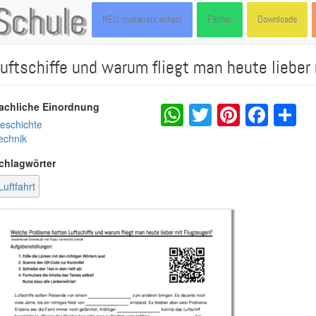
Schule
NEU: materials.school
Fächer
Downloads
ftschiffe und warum fliegt man heute lieber
WhatsApp
Twitter
Pintere
Fac
S
achliche Einordnung
eschichte
echnik
chlagwörter
Luftfahrt