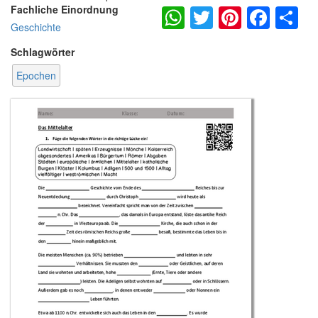
WhatsApp
Twitter
Pintere
Fac
S
Fachliche Einordnung
Geschichte
Schlagwörter
Epochen