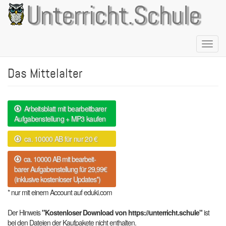
Direkt
Unterricht.Schule
zum
Inhalt
Naviga
aktivie
Das Mittelalter
Arbeitsblatt mit bearbeitbarer
Aufgabenstellung + MP3 kaufen
ca. 10000 AB für nur 20 €
ca. 10000 AB mit bearbeit-
barer Aufgabenstellung für 29,99€
(inklusive kostenloser Updates*)
* nur mit einem Account auf eduki.com
Der Hinweis
"Kostenloser Download von https://unterricht.schule"
ist
bei den Dateien der Kaufpakete nicht enthalten.