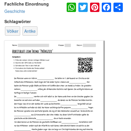
WhatsApp
Twitter
Pintere
Fac
S
Fachliche Einordnung
Geschichte
Schlagwörter
Völker
Antike