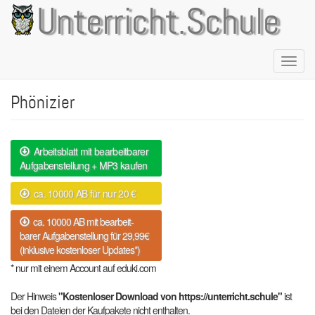
Direkt
Unterricht.Schule
zum
Inhalt
Naviga
aktivie
Phönizier
Arbeitsblatt mit bearbeitbarer
Aufgabenstellung + MP3 kaufen
ca. 10000 AB für nur 20 €
ca. 10000 AB mit bearbeit-
barer Aufgabenstellung für 29,99€
(inklusive kostenloser Updates*)
* nur mit einem Account auf eduki.com
Der Hinweis
"Kostenloser Download von https://unterricht.schule"
ist
bei den Dateien der Kaufpakete nicht enthalten.