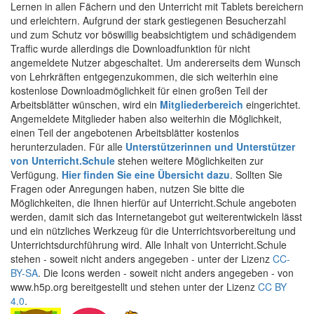
Lernen in allen Fächern und den Unterricht mit Tablets bereichern
und erleichtern. Aufgrund der stark gestiegenen Besucherzahl
und zum Schutz vor böswillig beabsichtigtem und schädigendem
Traffic wurde allerdings die Downloadfunktion für nicht
angemeldete Nutzer abgeschaltet. Um andererseits dem Wunsch
von Lehrkräften entgegenzukommen, die sich weiterhin eine
kostenlose Downloadmöglichkeit für einen großen Teil der
Arbeitsblätter wünschen, wird ein
Mitgliederbereich
eingerichtet.
Angemeldete Mitglieder haben also weiterhin die Möglichkeit,
einen Teil der angebotenen Arbeitsblätter kostenlos
herunterzuladen. Für alle
Unterstützerinnen und Unterstützer
von Unterricht.Schule
stehen weitere Möglichkeiten zur
Verfügung.
Hier finden Sie eine Übersicht dazu
. Sollten Sie
Fragen oder Anregungen haben, nutzen Sie bitte die
Möglichkeiten, die Ihnen hierfür auf Unterricht.Schule angeboten
werden, damit sich das Internetangebot gut weiterentwickeln lässt
und ein nützliches Werkzeug für die Unterrichtsvorbereitung und
Unterrichtsdurchführung wird. Alle Inhalt von Unterricht.Schule
stehen - soweit nicht anders angegeben - unter der Lizenz
CC-
BY-SA
. Die Icons werden - soweit nicht anders angegeben - von
www.h5p.org bereitgestellt und stehen unter der Lizenz
CC BY
4.0
.