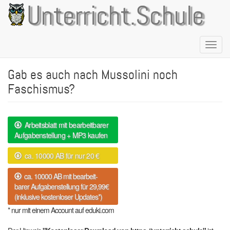
Direkt
Unterricht.Schule
zum
Inhalt
Naviga
aktivie
Gab es auch nach Mussolini noch
Faschismus?
Arbeitsblatt mit bearbeitbarer
Aufgabenstellung + MP3 kaufen
ca. 10000 AB für nur 20 €
ca. 10000 AB mit bearbeit-
barer Aufgabenstellung für 29,99€
(inklusive kostenloser Updates*)
* nur mit einem Account auf eduki.com