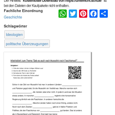
Der Hinweis
"Kostenloser Download von https://unterricht.schule"
ist
bei den Dateien der Kaufpakete nicht enthalten.
WhatsApp
Twitter
Pintere
Fac
S
Fachliche Einordnung
Geschichte
Schlagwörter
Ideologien
politische Überzeugungen