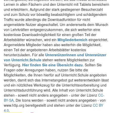
Lernen in allen Fächern und den Unterricht mit Tablets bereichern
und erleichtern. Aufgrund der stark gestiegenen Besucherzahl
und zum Schutz vor böswillig beabsichtigtem und schädigendem
Traffic wurde allerdings die Downloadfunktion für nicht
angemeldete Nutzer abgeschaltet. Um andererseits dem Wunsch
von Lehrkräften entgegenzukommen, die sich weiterhin eine
kostenlose Downloadmöglichkeit für einen großen Teil der
Arbeitsblätter wünschen, wird ein
Mitgliederbereich
eingerichtet.
Angemeldete Mitglieder haben also weiterhin die Möglichkeit,
einen Teil der angebotenen Arbeitsblätter kostenlos
herunterzuladen. Für alle
Unterstützerinnen und Unterstützer
von Unterricht.Schule
stehen weitere Möglichkeiten zur
Verfügung.
Hier finden Sie eine Übersicht dazu
. Sollten Sie
Fragen oder Anregungen haben, nutzen Sie bitte die
Möglichkeiten, die Ihnen hierfür auf Unterricht.Schule angeboten
werden, damit sich das Internetangebot gut weiterentwickeln lässt
und ein nützliches Werkzeug für die Unterrichtsvorbereitung und
Unterrichtsdurchführung wird. Alle Inhalt von Unterricht.Schule
stehen - soweit nicht anders angegeben - unter der Lizenz
CC-
BY-SA
. Die Icons werden - soweit nicht anders angegeben - von
www.h5p.org bereitgestellt und stehen unter der Lizenz
CC BY
4.0
.