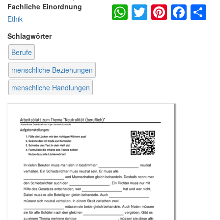
WhatsApp
Twitter
Pintere
Fac
S
Fachliche Einordnung
Ethik
Schlagwörter
Berufe
menschliche Beziehungen
menschliche Handlungen