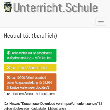
Direkt
Unterricht.Schule
zum
Inhalt
Naviga
aktivie
Neutralität (beruflich)
Arbeitsblatt mit bearbeitbarer
Aufgabenstellung + MP3 kaufen
ca. 10000 AB für nur 20 €
ca. 10000 AB mit bearbeit-
barer Aufgabenstellung für 29,99€
(inklusive kostenloser Updates*)
* nur mit einem Account auf eduki.com
Der Hinweis
"Kostenloser Download von https://unterricht.schule"
ist
bei den Dateien der Kaufpakete nicht enthalten.