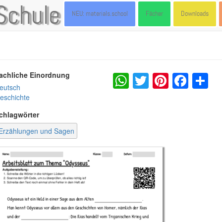
Schule
NEU: materials.school
Fächer
Downloads
WhatsApp
Twitter
Pintere
Fac
S
achliche Einordnung
eutsch
eschichte
chlagwörter
Erzählungen und Sagen