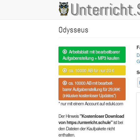
Direkt
Unterricht.
Main
zum
Inhalt
navigation
Odysseus
F
Arbeitsblatt mit bearbeitbarer
D
Aufgabenstellung + MP3 kaufen
G
ca. 10000 AB für nur 20 €
S
ca. 10000 AB mit bearbeit-
barer Aufgabenstellung für 29,99€
(inklusive kostenloser Updates*)
* nur mit einem Account auf eduki.com
Der Hinweis
"Kostenloser Download
von https://unterricht.schule"
ist bei
den Dateien der Kaufpakete nicht
enthalten.