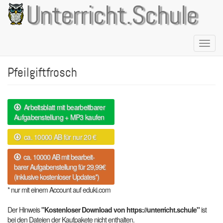
Direkt
Unterricht.Schule
zum
Inhalt
Naviga
aktivie
Pfeilgiftfrosch
Arbeitsblatt mit bearbeitbarer
Aufgabenstellung + MP3 kaufen
ca. 10000 AB für nur 20 €
ca. 10000 AB mit bearbeit-
barer Aufgabenstellung für 29,99€
(inklusive kostenloser Updates*)
* nur mit einem Account auf eduki.com
Der Hinweis
"Kostenloser Download von https://unterricht.schule"
ist
bei den Dateien der Kaufpakete nicht enthalten.