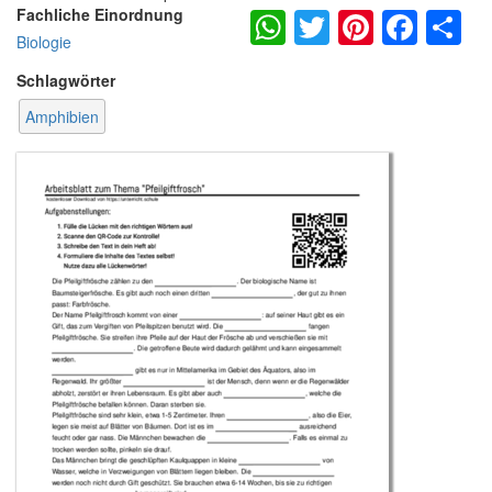
WhatsApp
Twitter
Pintere
Fac
S
Fachliche Einordnung
Biologie
Schlagwörter
Amphibien