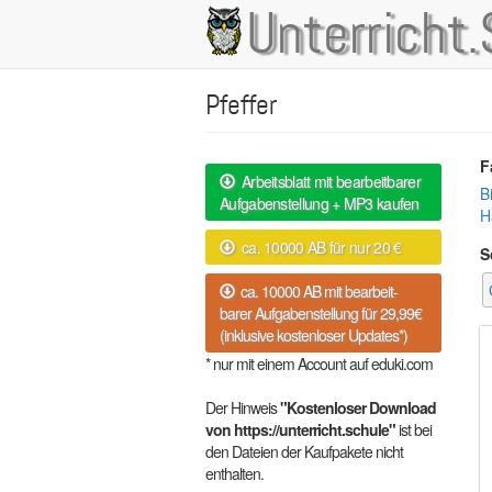
Direkt
Unterricht.
Main
zum
Inhalt
navigation
Pfeffer
F
Arbeitsblatt mit bearbeitbarer
B
Aufgabenstellung + MP3 kaufen
H
ca. 10000 AB für nur 20 €
S
ca. 10000 AB mit bearbeit-
barer Aufgabenstellung für 29,99€
(inklusive kostenloser Updates*)
* nur mit einem Account auf eduki.com
Der Hinweis
"Kostenloser Download
von https://unterricht.schule"
ist bei
den Dateien der Kaufpakete nicht
enthalten.