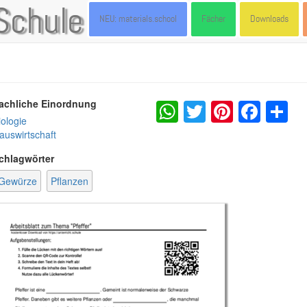
Schule
NEU: materials.school
Fächer
Downloads
WhatsApp
Twitter
Pintere
Fac
S
achliche Einordnung
iologie
auswirtschaft
chlagwörter
Gewürze
Pflanzen