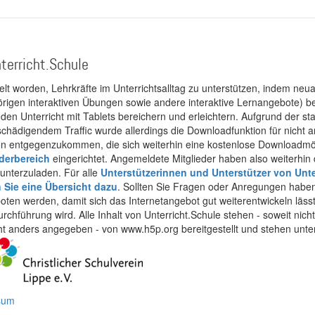
terricht.Schule
kelt worden, Lehrkräfte im Unterrichtsalltag zu unterstützen, indem neuar
rigen interaktiven Übungen sowie andere interaktive Lernangebote) ber
 den Unterricht mit Tablets bereichern und erleichtern. Aufgrund der 
 schädigendem Traffic wurde allerdings die Downloadfunktion für nicht
 entgegenzukommen, die sich weiterhin eine kostenlose Downloadmögli
ederbereich
eingerichtet. Angemeldete Mitglieder haben also weiterhin d
unterzuladen. Für alle
Unterstützerinnen und Unterstützer von Unte
n Sie eine Übersicht dazu
. Sollten Sie Fragen oder Anregungen haben,
boten werden, damit sich das Internetangebot gut weiterentwickeln läss
urchführung wird. Alle Inhalt von Unterricht.Schule stehen - soweit nic
cht anders angegeben - von www.h5p.org bereitgestellt und stehen unte
ssum