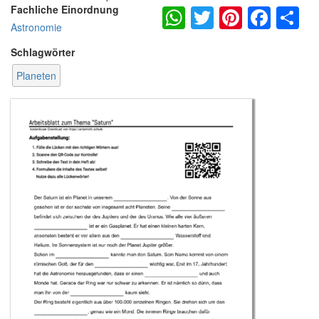
WhatsApp
Twitter
Pintere
Fac
S
Fachliche Einordnung
Astronomie
Schlagwörter
Planeten