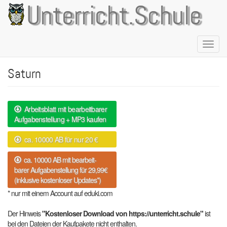
Direkt
Unterricht.Schule
zum
Inhalt
Naviga
aktivie
Saturn
Arbeitsblatt mit bearbeitbarer
Aufgabenstellung + MP3 kaufen
ca. 10000 AB für nur 20 €
ca. 10000 AB mit bearbeit-
barer Aufgabenstellung für 29,99€
(inklusive kostenloser Updates*)
* nur mit einem Account auf eduki.com
Der Hinweis
"Kostenloser Download von https://unterricht.schule"
ist
bei den Dateien der Kaufpakete nicht enthalten.