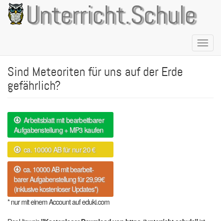
Direkt
Unterricht.Schule
zum
Inhalt
Naviga
aktivie
Sind Meteoriten für uns auf der Erde
gefährlich?
Arbeitsblatt mit bearbeitbarer
Aufgabenstellung + MP3 kaufen
ca. 10000 AB für nur 20 €
ca. 10000 AB mit bearbeit-
barer Aufgabenstellung für 29,99€
(inklusive kostenloser Updates*)
* nur mit einem Account auf eduki.com