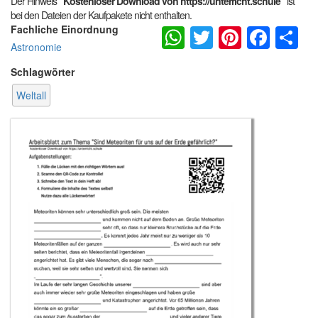
Der Hinweis
"Kostenloser Download von https://unterricht.schule"
ist
bei den Dateien der Kaufpakete nicht enthalten.
WhatsApp
Twitter
Pintere
Fac
S
Fachliche Einordnung
Astronomie
Schlagwörter
Weltall