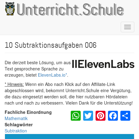
Direkt
Unterricht.Schule
zum
Inhalt
Naviga
aktivie
10 Subtraktionsaufgaben 006
Die derzeit beste Lösung, um aus
Text gesprochene Sprache zu
erzeugen, bietet
ElevenLabs.io
*
.
* Hinweis:
Wenn ein Abo nach Klick auf den Affiliate-Link
abgeschlossen wird, bekommt Unterricht.Schule eine Vergütung,
die dazu eingesetzt werden soll, die hier nutzbaren Hördateien
nach und nach zu verbessern. Vielen Dank für die Unterstützung!
WhatsApp
Twitter
Pintere
Fac
S
Fachliche Einordnung
Mathematik
Schlagwörter
Subtraktion