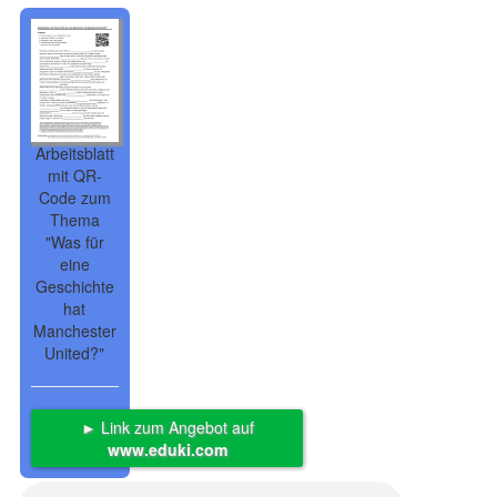
Arbeitsblatt
mit QR-
Code zum
Thema
"Was für
eine
Geschichte
hat
Manchester
United?"
► Link zum Angebot auf
www.eduki.com