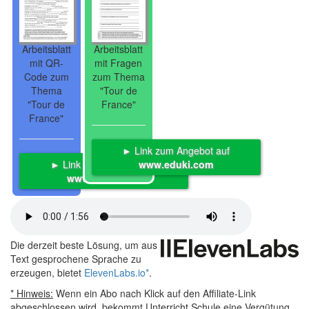
Arbeitsblatt
Arbeitsblatt
mit QR-
mit Fragen
Code zum
zum Thema
Thema
"Tour de
"Tour de
France"
France"
► Link zum Angebot auf
► Link zum Angebot auf
www.eduki.com
www.eduki.com
Die derzeit beste Lösung, um aus
Text gesprochene Sprache zu
erzeugen, bietet
ElevenLabs.io
*
.
* Hinweis:
Wenn ein Abo nach Klick auf den Affiliate-Link
abgeschlossen wird, bekommt Unterricht.Schule eine Vergütung,