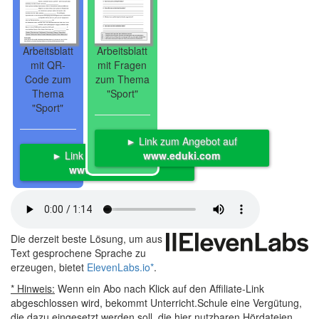
Arbeitsblatt
Arbeitsblatt
mit QR-
mit Fragen
Code zum
zum Thema
Thema
"Sport"
"Sport"
► Link zum Angebot auf
► Link zum Angebot auf
www.eduki.com
www.eduki.com
Die derzeit beste Lösung, um aus
Text gesprochene Sprache zu
erzeugen, bietet
ElevenLabs.io
*
.
* Hinweis:
Wenn ein Abo nach Klick auf den Affiliate-Link
abgeschlossen wird, bekommt Unterricht.Schule eine Vergütung,
die dazu eingesetzt werden soll, die hier nutzbaren Hördateien