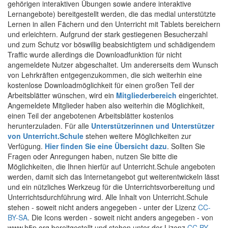
gehörigen interaktiven Übungen sowie andere interaktive
Lernangebote) bereitgestellt werden, die das medial unterstützte
Lernen in allen Fächern und den Unterricht mit Tablets bereichern
und erleichtern. Aufgrund der stark gestiegenen Besucherzahl
und zum Schutz vor böswillig beabsichtigtem und schädigendem
Traffic wurde allerdings die Downloadfunktion für nicht
angemeldete Nutzer abgeschaltet. Um andererseits dem Wunsch
von Lehrkräften entgegenzukommen, die sich weiterhin eine
kostenlose Downloadmöglichkeit für einen großen Teil der
Arbeitsblätter wünschen, wird ein
Mitgliederbereich
eingerichtet.
Angemeldete Mitglieder haben also weiterhin die Möglichkeit,
einen Teil der angebotenen Arbeitsblätter kostenlos
herunterzuladen. Für alle
Unterstützerinnen und Unterstützer
von Unterricht.Schule
stehen weitere Möglichkeiten zur
Verfügung.
Hier finden Sie eine Übersicht dazu
. Sollten Sie
Fragen oder Anregungen haben, nutzen Sie bitte die
Möglichkeiten, die Ihnen hierfür auf Unterricht.Schule angeboten
werden, damit sich das Internetangebot gut weiterentwickeln lässt
und ein nützliches Werkzeug für die Unterrichtsvorbereitung und
Unterrichtsdurchführung wird. Alle Inhalt von Unterricht.Schule
stehen - soweit nicht anders angegeben - unter der Lizenz
CC-
BY-SA
. Die Icons werden - soweit nicht anders angegeben - von
www.h5p.org bereitgestellt und stehen unter der Lizenz
CC BY