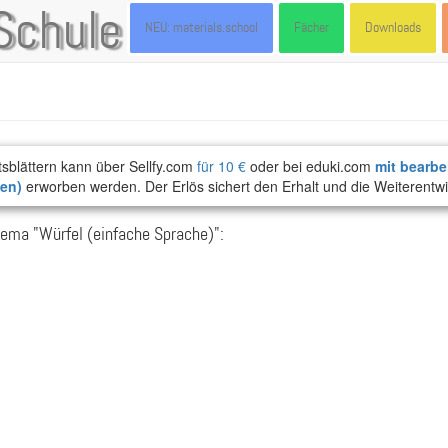
Schule
NEU: materials.school
Fächer
Downloads
tsblättern kann über Sellfy.com
für 10 €
oder bei eduki.com
mit bearbe
ten)
erworben werden. Der Erlös sichert den Erhalt und die Weiterentwi
ema "Würfel (einfache Sprache)":