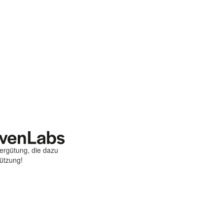
Vergütung, die dazu
tützung!
st
ebook
hare