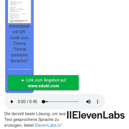
Arbeitsblatt
mit QR-
Code zum
Thema
"Tennis
(einfache
Sprache)"
► Link zum Angebot auf
www.eduki.com
Die derzeit beste Lösung, um aus
Text gesprochene Sprache zu
erzeugen, bietet
ElevenLabs.io
*
.