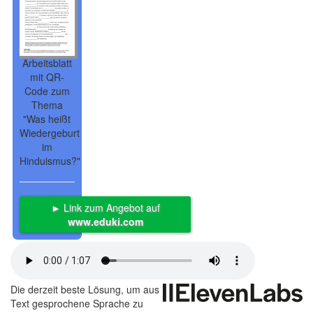
Arbeitsblatt
mit QR-
Code zum
Thema
"Was heißt
Wiedergeburt
im
Hinduismus?"
► Link zum Angebot auf
www.eduki.com
Die derzeit beste Lösung, um aus
Text gesprochene Sprache zu