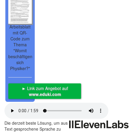
Arbeitsblatt
mit QR-
Code zum
Thema
"Womit
beschäftigen
sich
Physiker?"
► Link zum Angebot auf
www.eduki.com
Die derzeit beste Lösung, um aus
Text gesprochene Sprache zu