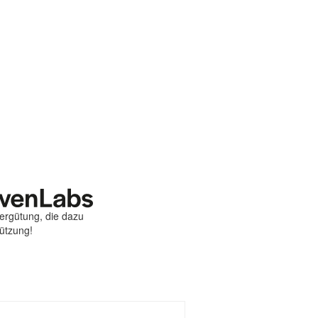
Vergütung, die dazu
tützung!
st
ebook
hare