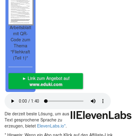
Arbeitsblatt
mit QR-
Code zum
Thema
"Fliehkraft
(Teil 1)"
► Link zum Angebot auf
www.eduki.com
Die derzeit beste Lösung, um aus
Text gesprochene Sprache zu
erzeugen, bietet
ElevenLabs.io
*
.
* Hinweis:
Wenn ein Abo nach Klick auf den Affiliate-Link