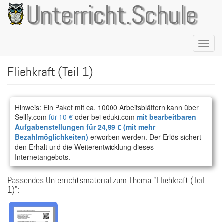
Direkt
Unterricht.Schule
zum
Inhalt
Naviga
aktivie
Fliehkraft (Teil 1)
Hinweis: Ein Paket mit ca. 10000 Arbeitsblättern kann über
Sellfy.com
für 10 €
oder bei eduki.com
mit bearbeitbaren
Aufgabenstellungen für 24,99 € (mit mehr
Bezahlmöglichkeiten)
erworben werden. Der Erlös sichert
den Erhalt und die Weiterentwicklung dieses
Internetangebots.
Passendes Unterrichtsmaterial zum Thema "Fliehkraft (Teil
1)":