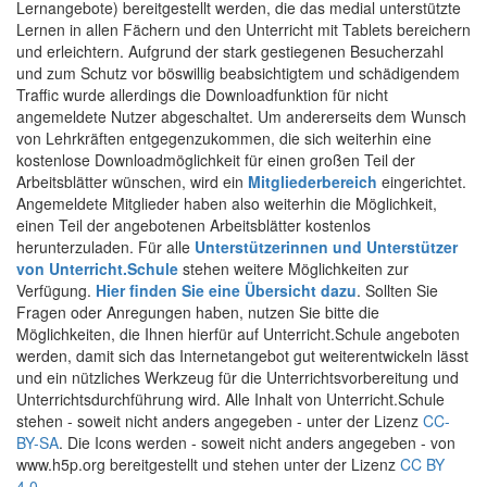
Lernangebote) bereitgestellt werden, die das medial unterstützte
Lernen in allen Fächern und den Unterricht mit Tablets bereichern
und erleichtern. Aufgrund der stark gestiegenen Besucherzahl
und zum Schutz vor böswillig beabsichtigtem und schädigendem
Traffic wurde allerdings die Downloadfunktion für nicht
angemeldete Nutzer abgeschaltet. Um andererseits dem Wunsch
von Lehrkräften entgegenzukommen, die sich weiterhin eine
kostenlose Downloadmöglichkeit für einen großen Teil der
Arbeitsblätter wünschen, wird ein
Mitgliederbereich
eingerichtet.
Angemeldete Mitglieder haben also weiterhin die Möglichkeit,
einen Teil der angebotenen Arbeitsblätter kostenlos
herunterzuladen. Für alle
Unterstützerinnen und Unterstützer
von Unterricht.Schule
stehen weitere Möglichkeiten zur
Verfügung.
Hier finden Sie eine Übersicht dazu
. Sollten Sie
Fragen oder Anregungen haben, nutzen Sie bitte die
Möglichkeiten, die Ihnen hierfür auf Unterricht.Schule angeboten
werden, damit sich das Internetangebot gut weiterentwickeln lässt
und ein nützliches Werkzeug für die Unterrichtsvorbereitung und
Unterrichtsdurchführung wird. Alle Inhalt von Unterricht.Schule
stehen - soweit nicht anders angegeben - unter der Lizenz
CC-
BY-SA
. Die Icons werden - soweit nicht anders angegeben - von
www.h5p.org bereitgestellt und stehen unter der Lizenz
CC BY
4.0
.