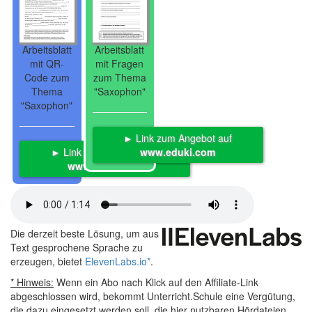
Arbeitsblatt
Arbeitsblatt
mit QR-
mit Fragen
Code zum
zum Thema
Thema
"Saxophon"
"Saxophon"
► Link zum Angebot auf
► Link zum Angebot auf
www.eduki.com
www.eduki.com
Die derzeit beste Lösung, um aus
Text gesprochene Sprache zu
erzeugen, bietet
ElevenLabs.io
*
.
* Hinweis:
Wenn ein Abo nach Klick auf den Affiliate-Link
abgeschlossen wird, bekommt Unterricht.Schule eine Vergütung,
die dazu eingesetzt werden soll, die hier nutzbaren Hördateien