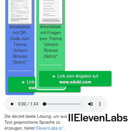
Arbeitsblatt
Arbeitsblatt
mit QR-
mit Fragen
Code zum
zum Thema
Thema
"Johann
"Johann
Strauss
Strauss
(Sohn)"
(Sohn)"
► Link zum Angebot auf
► Link zum Angebot auf
www.eduki.com
www.eduki.com
Die derzeit beste Lösung, um aus
Text gesprochene Sprache zu
erzeugen, bietet
ElevenLabs.io
*
.