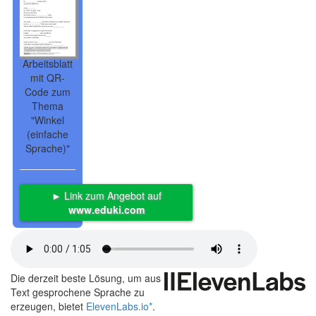
Arbeitsblatt
mit QR-
Code zum
Thema
"Winkel
(einfache
Sprache)"
► Link zum Angebot auf
www.eduki.com
Die derzeit beste Lösung, um aus
Text gesprochene Sprache zu
erzeugen, bietet
ElevenLabs.io
*
.