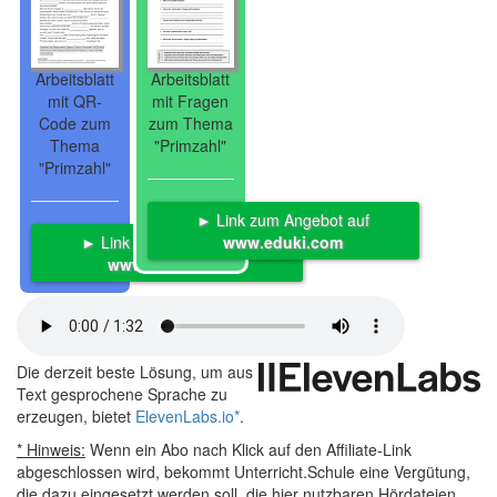
Arbeitsblatt
Arbeitsblatt
mit QR-
mit Fragen
Code zum
zum Thema
Thema
"Primzahl"
"Primzahl"
► Link zum Angebot auf
► Link zum Angebot auf
www.eduki.com
www.eduki.com
Die derzeit beste Lösung, um aus
Text gesprochene Sprache zu
erzeugen, bietet
ElevenLabs.io
*
.
* Hinweis:
Wenn ein Abo nach Klick auf den Affiliate-Link
abgeschlossen wird, bekommt Unterricht.Schule eine Vergütung,
die dazu eingesetzt werden soll, die hier nutzbaren Hördateien