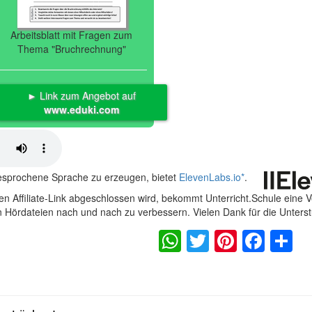
Arbeitsblatt mit Fragen zum
Thema "Bruchrechnung"
► Link zum Angebot auf
www.eduki.com
gesprochene Sprache zu erzeugen, bietet
ElevenLabs.io
*
.
n Affiliate-Link abgeschlossen wird, bekommt Unterricht.Schule eine 
en Hördateien nach und nach zu verbessern. Vielen Dank für die Unters
WhatsApp
Twitter
Pintere
Fac
S