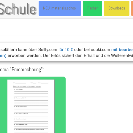
Schule
NEU: materials.school
Fächer
Downloads
tsblättern kann über Sellfy.com
für 10 €
oder bei eduki.com
mit bearbe
ten)
erworben werden. Der Erlös sichert den Erhalt und die Weiterentwi
hema "Bruchrechnung":