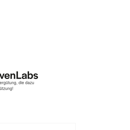
Vergütung, die dazu
tützung!
st
ebook
hare