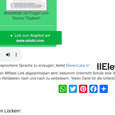
Arbeitsblatt mit Fragen zum
Thema "Töpferei"
► Link zum Angebot auf
www.eduki.com
gesprochene Sprache zu erzeugen, bietet
ElevenLabs.io
*
.
n Affiliate-Link abgeschlossen wird, bekommt Unterricht.Schule eine 
en Hördateien nach und nach zu verbessern. Vielen Dank für die Unters
WhatsApp
Twitter
Pintere
Fac
S