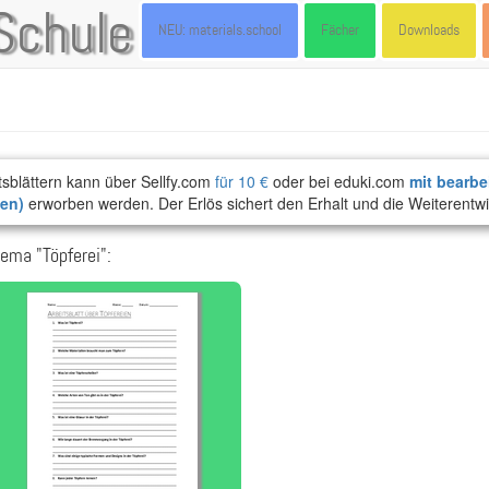
Schule
NEU: materials.school
Fächer
Downloads
tsblättern kann über Sellfy.com
für 10 €
oder bei eduki.com
mit bearbe
ten)
erworben werden. Der Erlös sichert den Erhalt und die Weiterentwi
ema "Töpferei":