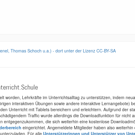
k Kenel, Thomas Schoch u.a.) - dort unter der Lizenz CC-BY-SA
terricht.Schule
kelt worden, Lehrkräfte im Unterrichtsalltag zu unterstützen, indem neuar
rigen interaktiven Übungen sowie andere interaktive Lernangebote) ber
 den Unterricht mit Tablets bereichern und erleichtern. Aufgrund der 
 schädigendem Traffic wurde allerdings die Downloadfunktion für nicht
 entgegenzukommen, die sich weiterhin eine kostenlose Downloadmögli
ederbereich
eingerichtet. Angemeldete Mitglieder haben also weiterhin d
unterzuladen. Für alle
Unterstützerinnen und Unterstützer von Unte