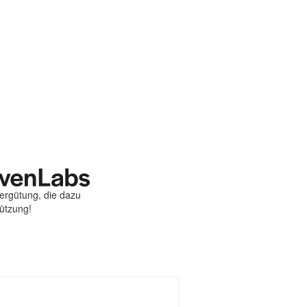
Vergütung, die dazu
tützung!
st
ebook
hare