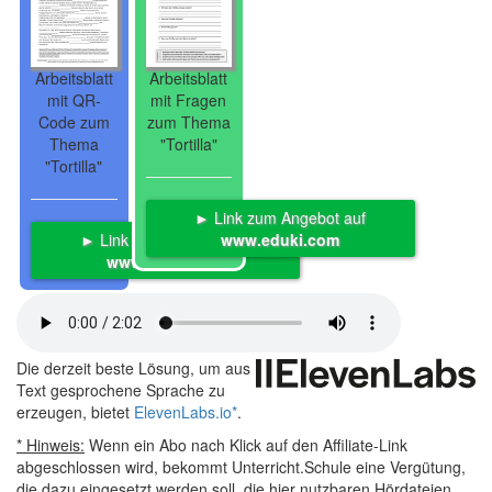
Arbeitsblatt
Arbeitsblatt
mit QR-
mit Fragen
Code zum
zum Thema
Thema
"Tortilla"
"Tortilla"
► Link zum Angebot auf
► Link zum Angebot auf
www.eduki.com
www.eduki.com
Die derzeit beste Lösung, um aus
Text gesprochene Sprache zu
erzeugen, bietet
ElevenLabs.io
*
.
* Hinweis:
Wenn ein Abo nach Klick auf den Affiliate-Link
abgeschlossen wird, bekommt Unterricht.Schule eine Vergütung,
die dazu eingesetzt werden soll, die hier nutzbaren Hördateien