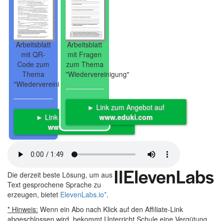
Arbeitsblatt
Arbeitsblatt
mit QR-
mit Fragen
Code zum
zum Thema
Thema
"Wiedervereinigung"
"Wiedervereinigung"
► Link zum Angebot auf
► Link zum Angebot auf
www.eduki.com
www.eduki.com
Die derzeit beste Lösung, um aus
Text gesprochene Sprache zu
erzeugen, bietet
ElevenLabs.io
*
.
* Hinweis:
Wenn ein Abo nach Klick auf den Affiliate-Link
abgeschlossen wird, bekommt Unterricht.Schule eine Vergütung,