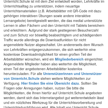
Unterricht.Schule ist mit dem Ziel entwickelt worden, Lehrkräfte im
Unterrichtsalltag zu unterstützen, indem neuartige
Unterrichtsmaterialien (z.B. Arbeitsblätter mit QR-Code mit dazu
gehörigen interaktiven Übungen sowie andere interaktive
Lernangebote) bereitgestellt werden, die das medial unterstützte
Lernen in allen Fächern und den Unterricht mit Tablets bereichern
und erleichtern. Aufgrund der stark gestiegenen Besucherzahl
und zum Schutz vor böswillig beabsichtigtem und schädigendem
Traffic wurde allerdings die Downloadfunktion für nicht
angemeldete Nutzer abgeschaltet. Um andererseits dem Wunsch
von Lehrkräften entgegenzukommen, die sich weiterhin eine
kostenlose Downloadmöglichkeit für einen großen Teil der
Arbeitsblätter wünschen, wird ein
Mitgliederbereich
eingerichtet.
Angemeldete Mitglieder haben also weiterhin die Möglichkeit,
einen Teil der angebotenen Arbeitsblätter kostenlos
herunterzuladen. Für alle
Unterstützerinnen und Unterstützer
von Unterricht.Schule
stehen weitere Möglichkeiten zur
Verfügung.
Hier finden Sie eine Übersicht dazu
. Sollten Sie
Fragen oder Anregungen haben, nutzen Sie bitte die
Möglichkeiten, die Ihnen hierfür auf Unterricht.Schule angeboten
werden, damit sich das Internetangebot gut weiterentwickeln lässt
und ein nützliches Werkzeug für die Unterrichtsvorbereitung und
Unterrichtsdurchführung wird. Alle Inhalt von Unterricht.Schule