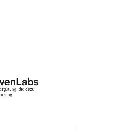
Vergütung, die dazu
tützung!
st
ebook
hare