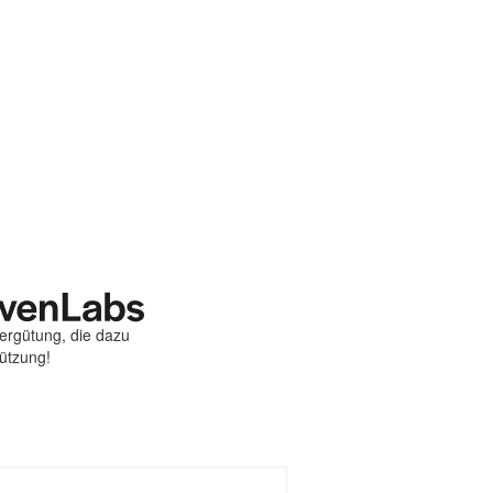
Vergütung, die dazu
tützung!
st
ebook
hare