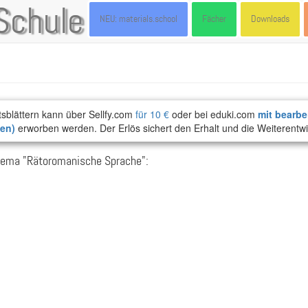
Schule
NEU: materials.school
Fächer
Downloads
tsblättern kann über Sellfy.com
für 10 €
oder bei eduki.com
mit bearbe
ten)
erworben werden. Der Erlös sichert den Erhalt und die Weiterentwi
hema "Rätoromanische Sprache":