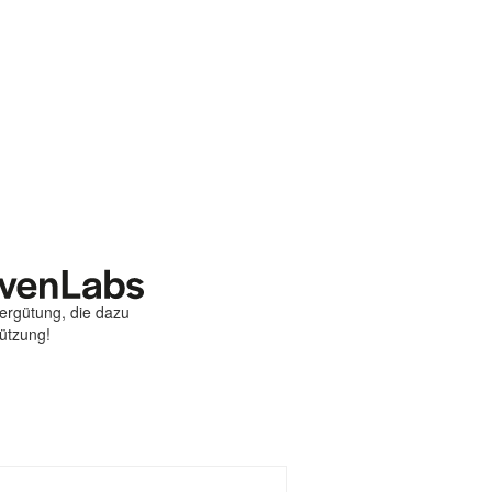
Vergütung, die dazu
tützung!
st
ebook
hare