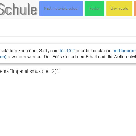
Schule
NEU: materials.school
Fächer
Downloads
tsblättern kann über Sellfy.com
für 10 €
oder bei eduki.com
mit bearbe
ten)
erworben werden. Der Erlös sichert den Erhalt und die Weiterentwi
ma "Imperialismus (Teil 2)":